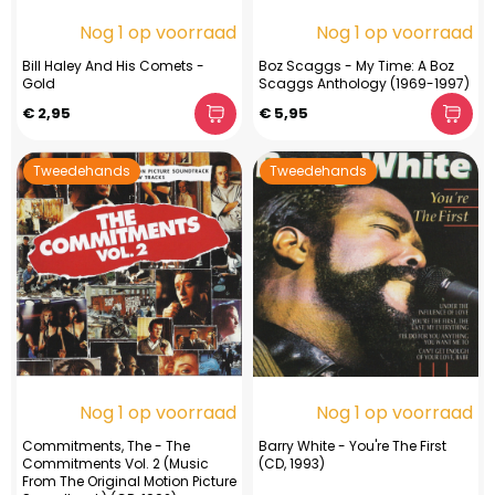
Nog 1 op voorraad
Nog 1 op voorraad
Bill Haley And His Comets -
Boz Scaggs - My Time: A Boz
Gold
Scaggs Anthology (1969-1997)
€ 2,95
€ 5,95
Tweedehands
Tweedehands
Nog 1 op voorraad
Nog 1 op voorraad
Commitments, The - The
Barry White - You're The First
Commitments Vol. 2 (Music
(CD, 1993)
From The Original Motion Picture