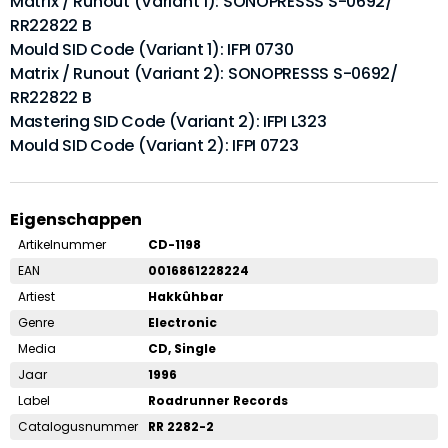
Matrix / Runout (Variant 1): SONOPRESSS S-0692/
RR22822 B
Mould SID Code (Variant 1): IFPI 0730
Matrix / Runout (Variant 2): SONOPRESSS S-0692/
RR22822 B
Mastering SID Code (Variant 2): IFPI L323
Mould SID Code (Variant 2): IFPI 0723
Eigenschappen
Artikelnummer
CD-1198
EAN
0016861228224
Artiest
Hakkûhbar
Genre
Electronic
Media
CD, Single
Jaar
1996
Label
Roadrunner Records
Catalogusnummer
RR 2282-2