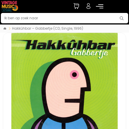
Hakkûhbar ‎– Gabbertje (CD, Single, 1996)