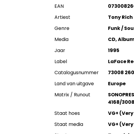
EAN
07300826
Artiest
Tony Rich 
Genre
Funk / Sou
Media
CD, Albu
Jaar
1995
Label
LaFace Re
Catalogusnummer
73008 260
Land van uitgave
Europe
Matrix / Runout
SONOPRESS
4168/3008
Staat hoes
VG+ (Very
Staat media
VG+ (Very