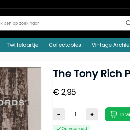
Twijfelaartje
Collectables
Vintage Archie
The Tony Rich P
€ 2,95
-
+
In w
Op voorraad