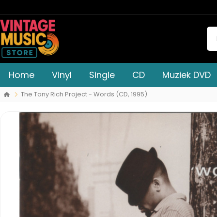
Home
Vinyl
Single
CD
Muziek DVD
The Tony Rich Project - Words (CD, 1995)