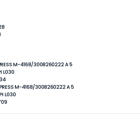
28
8
OPRESS M-4168/3008260222 A 5
I L030
734
NOPRESS M-4168/3008260222 A 5
PI L030
709