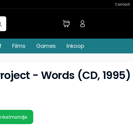
Contact
f
Films
Games
Inkoop
roject - Words (CD, 1995)
inkelmandje