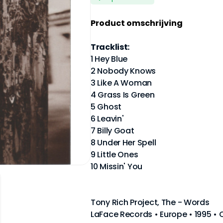
Product omschrijving
Tracklist:
1 Hey Blue
2 Nobody Knows
3 Like A Woman
4 Grass Is Green
5 Ghost
6 Leavin'
7 Billy Goat
8 Under Her Spell
9 Little Ones
10 Missin' You
Tony Rich Project, The - Words
LaFace Records • Europe • 1995 •