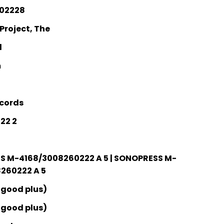
02228
Project, The
l
m
cords
22 2
 M-4168/3008260222 A 5 | SONOPRESS M-
260222 A 5
 good plus)
 good plus)