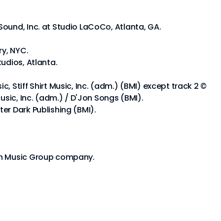
ound, Inc. at Studio LaCoCo, Atlanta, GA.
ry, NYC.
udios, Atlanta.
, Stiff Shirt Music, Inc. (adm.) (BMI) except track 2 ©
Music, Inc. (adm.) / D'Jon Songs (BMI).
er Dark Publishing (BMI).
nn Music Group company.