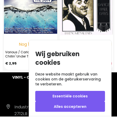
Nog 1 op voorraad
Nog 1 op voorraad
Wij gebruiken
Various / Carlos Campos -
Fats Waller ‎– Phenomenal Fats
Chillin' Under The Sun (CD, 2014)
(CD, 1992)
cookies
€ 2,95
€ 7,95
Deze website maakt gebruik van
VINYL - CD - AUDIO - FURNITURE - COLLECTABLES
cookies om de gebruikerservaring
te verbeteren.
Essentiële cookies
Industrieweg 14 A
Alles accepteren
2712LB Zoetermeer