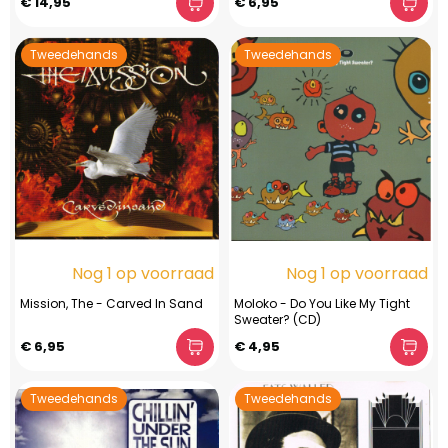
€ 14,95
€ 6,95
Tweedehands
Tweedehands
Nog 1 op voorraad
Nog 1 op voorraad
Mission, The - Carved In Sand
Moloko - Do You Like My Tight
Sweater? (CD)
€ 6,95
€ 4,95
Tweedehands
Tweedehands