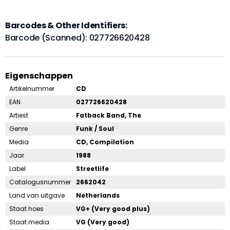
Barcodes & Other Identifiers:
Barcode (Scanned): 027726620428
Eigenschappen
Artikelnummer
CD
EAN
027726620428
Artiest
Fatback Band, The
Genre
Funk / Soul
Media
CD, Compilation
Jaar
1988
Label
Streetlife
Catalogusnummer
2662042
Land van uitgave
Netherlands
Staat hoes
VG+ (Very good plus)
Staat media
VG (Very good)