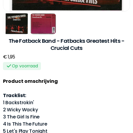
The Fatback Band - Fatbacks Greatest Hits -
Crucial Cuts
€ 1,95
Op voorraad
Product omschrijving
Tracklist:
1 Backstrokin'
2 Wicky Wacky
3 The Girl Is Fine
4 Is This The Future
5 Let's Play Tonight