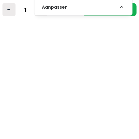
Nederland
Aanpassen
-
+
In winkelmandje
info@vintagemusicstore.nl
06-36130561 (Whatsapp)
KVK: 27327513
BTW: NL819958657B01
Informatie
Contact
Verzendkosten
Niet gevonden? Wij zoeken mee!
Retourvoorwaarden
Algemene voorwaarden
Privacybeleid