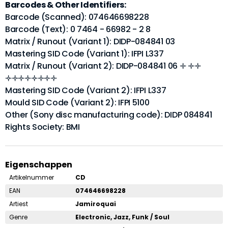
Barcodes & Other Identifiers:
Barcode (Scanned): 074646698228
Barcode (Text): 0 7464 - 66982 - 2 8
Matrix / Runout (Variant 1): DIDP-084841 03
Mastering SID Code (Variant 1): IFPI L337
Matrix / Runout (Variant 2): DIDP-084841 06 🝊 🝊🝊
🝊🝊🝊🝊🝊🝊🝊🝊
Mastering SID Code (Variant 2): IFPI L337
Mould SID Code (Variant 2): IFPI 5100
Other (Sony disc manufacturing code): DIDP 084841
Rights Society: BMI
Eigenschappen
Artikelnummer
CD
EAN
074646698228
Artiest
Jamiroquai
Genre
Electronic, Jazz, Funk / Soul