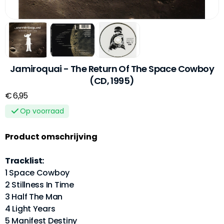
Jamiroquai - The Return Of The Space Cowboy
(CD, 1995)
€ 6,95
Op voorraad
Product omschrijving
Tracklist:
1 Space Cowboy
2 Stillness In Time
3 Half The Man
4 Light Years
5 Manifest Destiny