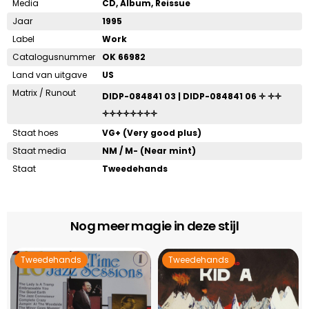
Media
CD, Album, Reissue
Jaar
1995
Label
Work
Catalogusnummer
OK 66982
Land van uitgave
US
Matrix / Runout
DIDP-084841 03 | DIDP-084841 06 🝊 🝊🝊
🝊🝊🝊🝊🝊🝊🝊🝊
Staat hoes
VG+ (Very good plus)
Staat media
NM / M- (Near mint)
Staat
Tweedehands
Nog meer magie in deze stijl
Tweedehands
Tweedehands