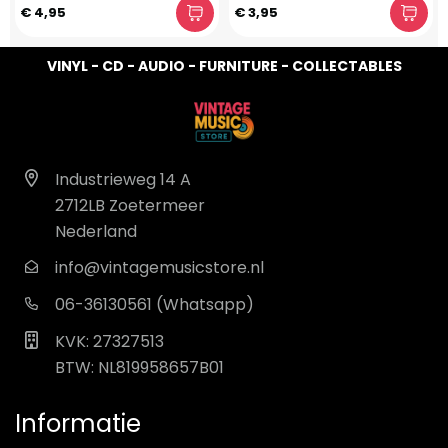
€ 4,95
€ 3,95
VINYL - CD - AUDIO - FURNITURE - COLLECTABLES
Industrieweg 14 A
2712LB Zoetermeer
Nederland
info@vintagemusicstore.nl
06-36130561 (Whatsapp)
KVK: 27327513
BTW: NL819958657B01
Informatie