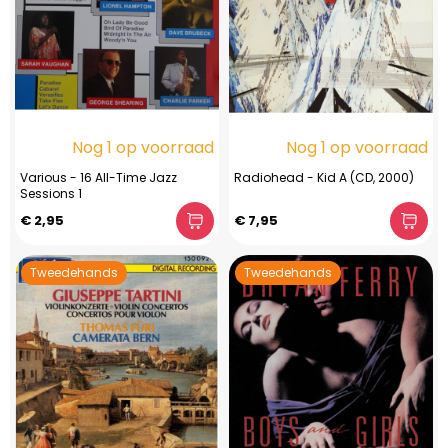
Nog 1 op voorraad
Nog 1 op voorraad
Various - 16 All-Time Jazz
Radiohead - Kid A (CD, 2000)
Sessions 1
€ 2,95
€ 7,95
Tweedehands
Tweedehands