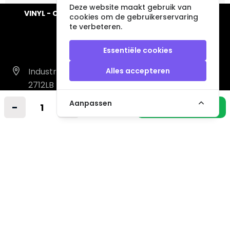
Deze website maakt gebruik van
VINYL - CD - AUDIO - FURNITURE - COLLECTABLES
cookies om de gebruikerservaring
te verbeteren.
Essentiële cookies
Industrieweg 14 A
Alles accepteren
2712LB Zoetermeer
Nederland
Aanpassen
-
+
In winkelmandje
info@vintagemusicstore.nl
06-36130561 (Whatsapp)
KVK: 27327513
BTW: NL819958657B01
Informatie
Contact