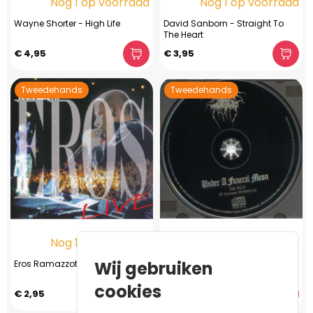
Nog 1 op voorraad
Nog 1 op voorraad
Wayne Shorter - High Life
David Sanborn - Straight To
The Heart
€ 4,95
€ 3,95
Tweedehands
Tweedehands
Nog 1 op voorraad
Nog 1 op voorraad
Wij gebruiken
Eros Ramazzotti - Eros Live
Darkthrone – Under A Funeral
Moon (CD, 1993)
cookies
€ 2,95
€ 49,95