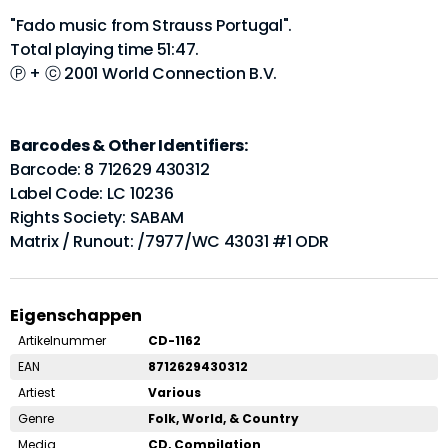
"Fado music from Strauss Portugal".
Total playing time 51:47.
Ⓟ + ⓒ 2001 World Connection B.V.
Barcodes & Other Identifiers:
Barcode: 8 712629 430312
Label Code: LC 10236
Rights Society: SABAM
Matrix / Runout: /7977/WC 43031 #1 ODR
Eigenschappen
Artikelnummer
CD-1162
EAN
8712629430312
Artiest
Various
Genre
Folk, World, & Country
Media
CD, Compilation