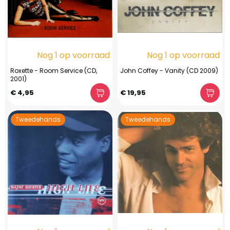
Nog 1 op voorraad
Nog 1 op voorraad
Roxette - Room Service (CD,
John Coffey - Vanity (CD 2009)
2001)
€ 4,95
€ 19,95
Tweedehands
Tweedehands