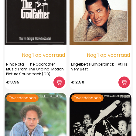
Nog 1 op voorraad
Nog 1 op voorraad
Nino Rota - The Godfather -
Engelbert Humperdinck - At His
Music From The Original Motion
Very Best
Picture Soundtrack (CD)
€ 3,95
€ 2,50
Tweedehands
Tweedehands