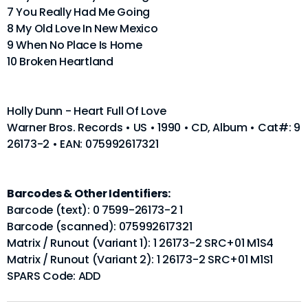
7 You Really Had Me Going
8 My Old Love In New Mexico
9 When No Place Is Home
10 Broken Heartland
Holly Dunn - Heart Full Of Love
Warner Bros. Records • US • 1990 • CD, Album • Cat#: 9
26173-2 • EAN: 075992617321
Barcodes & Other Identifiers:
Barcode (text): 0 7599-26173-2 1
Barcode (scanned): 075992617321
Matrix / Runout (Variant 1): 1 26173-2 SRC+01 M1S4
Matrix / Runout (Variant 2): 1 26173-2 SRC+01 M1S1
SPARS Code: ADD