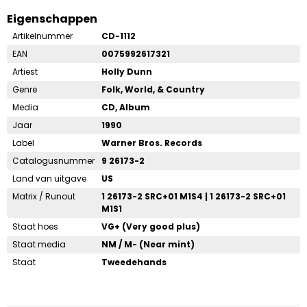
Eigenschappen
Artikelnummer
CD-1112
EAN
0075992617321
Artiest
Holly Dunn
Genre
Folk, World, & Country
Media
CD, Album
Jaar
1990
Label
Warner Bros. Records
Catalogusnummer
9 26173-2
Land van uitgave
US
Matrix / Runout
1 26173-2 SRC+01 M1S4 | 1 26173-2 SRC+01
M1S1
Staat hoes
VG+ (Very good plus)
Staat media
NM / M- (Near mint)
Staat
Tweedehands