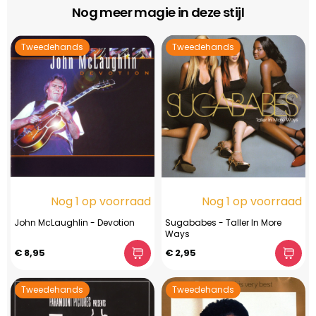
Nog meer magie in deze stijl
Tweedehands
Tweedehands
Nog 1 op voorraad
Nog 1 op voorraad
John McLaughlin - Devotion
Sugababes - Taller In More
Ways
€ 8,95
€ 2,95
Tweedehands
Tweedehands