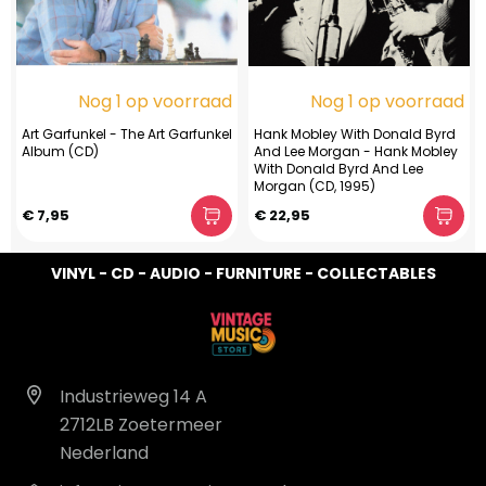
Nog 1 op voorraad
Nog 1 op voorraad
Art Garfunkel - The Art Garfunkel
Hank Mobley With Donald Byrd
Album (CD)
And Lee Morgan - Hank Mobley
With Donald Byrd And Lee
Morgan (CD, 1995)
€ 7,95
€ 22,95
VINYL - CD - AUDIO - FURNITURE - COLLECTABLES
Industrieweg 14 A
2712LB Zoetermeer
Nederland