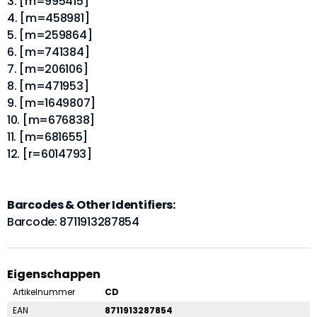
3. [m=995415]
4. [m=458981]
5. [m=259864]
6. [m=741384]
7. [m=206106]
8. [m=471953]
9. [m=1649807]
10. [m=676838]
11. [m=681655]
12. [r=6014793]
Barcodes & Other Identifiers:
Barcode: 8711913287854
Eigenschappen
Artikelnummer
CD
EAN
8711913287854