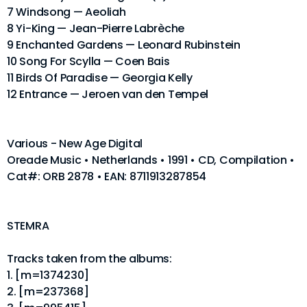
7 Windsong — Aeoliah
8 Yi-King — Jean-Pierre Labrèche
9 Enchanted Gardens — Leonard Rubinstein
10 Song For Scylla — Coen Bais
11 Birds Of Paradise — Georgia Kelly
12 Entrance — Jeroen van den Tempel
Various - New Age Digital
Oreade Music • Netherlands • 1991 • CD, Compilation •
Cat#: ORB 2878 • EAN: 8711913287854
STEMRA
Tracks taken from the albums:
1. [m=1374230]
2. [m=237368]