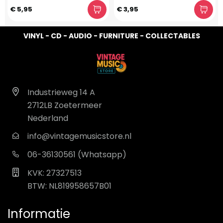
€ 5,95
€ 3,95
VINYL - CD - AUDIO - FURNITURE - COLLECTABLES
Industrieweg 14 A
2712LB Zoetermeer
Nederland
info@vintagemusicstore.nl
06-36130561 (Whatsapp)
KVK: 27327513
BTW: NL819958657B01
Informatie