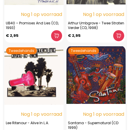
Nog 1 op voorraad
Nog 1 op voorraad
UB40 – Promises And Lies (CD,
Arthur Umbgrove - Twee Straten
1993)
Verder (CD, 1998)
€ 2,95
€ 2,95
Tweedehands
Tweedehands
Nog 1 op voorraad
Nog 1 op voorraad
Lee Ritenour - Alive In L.A.
Santana - Supernatural (CD
1999)