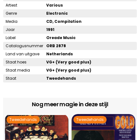
Artiest
Various
Genre
Electronic
Media
CD, Compilation
Jaar
1991
Label
Oreade Music
Catalogusnummer
ORB 2878
Land van uitgave
Netherlands
Staat hoes
VG+ (Very good plus)
Staat media
VG+ (Very good plus)
Staat
Tweedehands
Nog meer magie in deze stijl
Tweedehands
Tweedehands