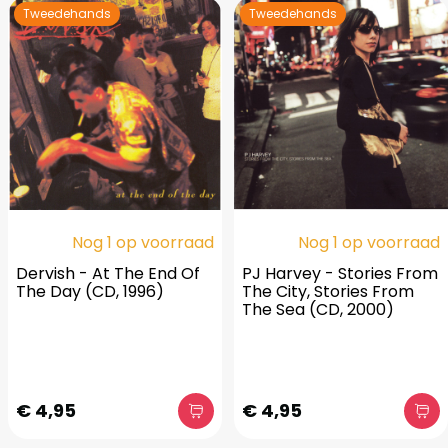
Tweedehands
Tweedehands
Nog 1 op voorraad
Nog 1 op voorraad
Dervish - At The End Of
PJ Harvey - Stories From
The Day (CD, 1996)
The City, Stories From
The Sea (CD, 2000)
€ 4,95
€ 4,95