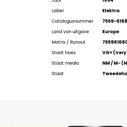
Jaar
1994
Label
Elektra
Catalogusnummer
7559-616
Land van uitgave
Europe
Matrix / Runout
75596168
Staat hoes
VG+ (Very
Staat media
NM / M- (
Staat
Tweedeh