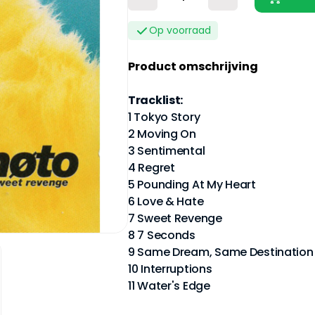
Op voorraad
Product omschrijving
Tracklist:
1 Tokyo Story
2 Moving On
3 Sentimental
4 Regret
5 Pounding At My Heart
6 Love & Hate
7 Sweet Revenge
8 7 Seconds
9 Same Dream, Same Destination
10 Interruptions
11 Water's Edge