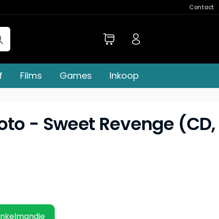
Contact
f
Films
Games
Inkoop
oto - Sweet Revenge (CD,
inkelmandje