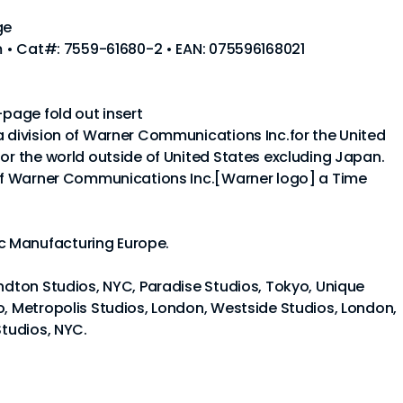
ge
um • Cat#: 7559-61680-2 • EAN: 075596168021
-page fold out insert
a division of Warner Communications Inc.for the United
for the world outside of United States excluding Japan.
n of Warner Communications Inc.[Warner logo] a Time
 Manufacturing Europe.
indton Studios, NYC, Paradise Studios, Tokyo, Unique
o, Metropolis Studios, London, Westside Studios, London,
Studios, NYC.