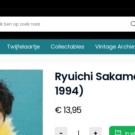
Twijfelaartje
Collectables
Vintage Archie
Ryuichi Sakam
1994)
€ 13,95
-
+
In w