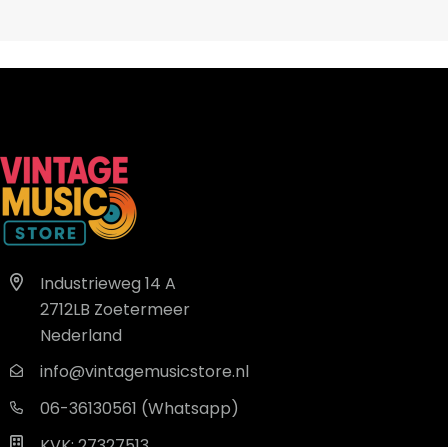
Industrieweg 14 A
2712LB Zoetermeer
Nederland
info@vintagemusicstore.nl
06-36130561 (Whatsapp)
KVK: 27327513