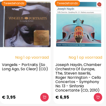
Tweedehands
Tweedehands
Nog 1 op voorraad
Nog 1 op voorraad
Vangelis - Portraits {So
Joseph Haydn, Chamber
Long Ago, So Clear} (CD)
Orchestra Of Europe,
The, Steven Isserlis,
Roger Norrington - Cello
Concertos - Symphony
No. 13 - Sinfonia
Concertante (CD, 2010)
€ 3,95
€ 6,95