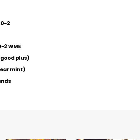
80-2
0-2 WME
 good plus)
Near mint)
ands