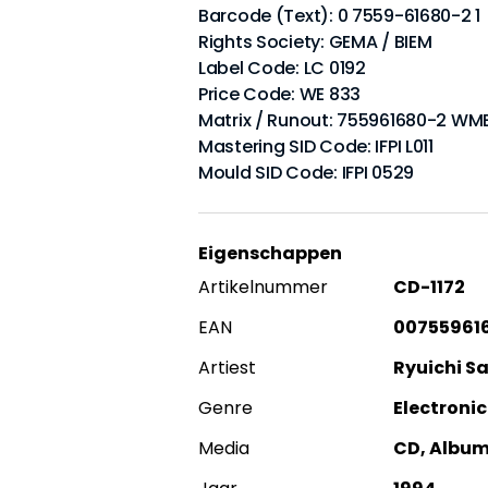
Barcode (Text): 0 7559-61680-2 1
Rights Society: GEMA / BIEM
Label Code: LC 0192
Price Code: WE 833
Matrix / Runout: 755961680-2 WM
Mastering SID Code: IFPI L011
Mould SID Code: IFPI 0529
Eigenschappen
Artikelnummer
CD-1172
EAN
00755961
Artiest
Ryuichi 
Genre
Electronic
Media
CD, Albu