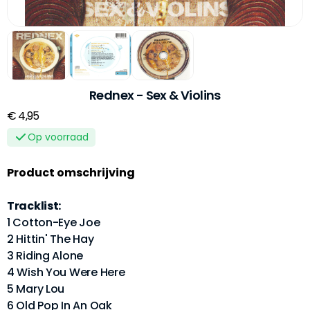
Rednex - Sex & Violins
€ 4,95
Op voorraad
Product omschrijving
Tracklist:
1 Cotton-Eye Joe
2 Hittin' The Hay
3 Riding Alone
4 Wish You Were Here
5 Mary Lou
6 Old Pop In An Oak