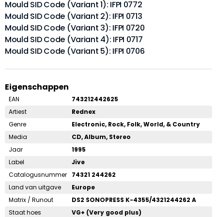
Mould SID Code (Variant 1): IFPI 0772
Mould SID Code (Variant 2): IFPI 0713
Mould SID Code (Variant 3): IFPI 0720
Mould SID Code (Variant 4): IFPI 0717
Mould SID Code (Variant 5): IFPI 0706
Eigenschappen
EAN
743212442625
Artiest
Rednex
Genre
Electronic, Rock, Folk, World, & Country
Media
CD, Album, Stereo
Jaar
1995
Label
Jive
Catalogusnummer
74321 244262
Land van uitgave
Europe
Matrix / Runout
DS2 SONOPRESS K-4355/4321244262 A
Staat hoes
VG+ (Very good plus)