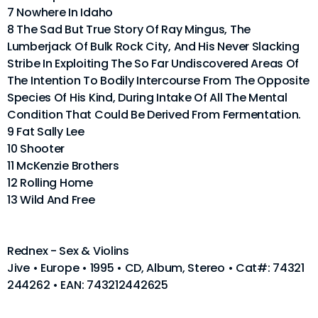
7 Nowhere In Idaho
8 The Sad But True Story Of Ray Mingus, The
Lumberjack Of Bulk Rock City, And His Never Slacking
Stribe In Exploiting The So Far Undiscovered Areas Of
The Intention To Bodily Intercourse From The Opposite
Species Of His Kind, During Intake Of All The Mental
Condition That Could Be Derived From Fermentation.
9 Fat Sally Lee
10 Shooter
11 McKenzie Brothers
12 Rolling Home
13 Wild And Free
Rednex - Sex & Violins
Jive • Europe • 1995 • CD, Album, Stereo • Cat#: 74321
244262 • EAN: 743212442625