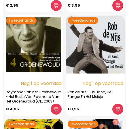
€ 2,95
€ 3,95
Tweedehands
Tweedehands
Nog 1 op voorraad
Nog 1 op voorraad
Raymond van het Groenewoud
Rob de Nijs - De Band, De
- Het Beste Van Raymond Van
Zanger En Het Meisje
Het Groenewoud (CD, 2003)
€ 4,95
€ 1,95
Tweedehands
Tweedehands