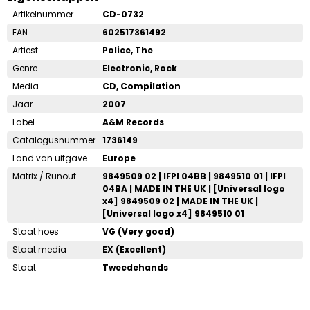
Artikelnummer
CD-0732
EAN
602517361492
Artiest
Police, The
Genre
Electronic, Rock
Media
CD, Compilation
Jaar
2007
Label
A&M Records
Catalogusnummer
1736149
Land van uitgave
Europe
Matrix / Runout
9849509 02 | IFPI 04BB | 9849510 01 | IFPI
04BA | MADE IN THE UK | [Universal logo
x4] 9849509 02 | MADE IN THE UK |
[Universal logo x4] 9849510 01
Staat hoes
VG (Very good)
Staat media
EX (Excellent)
Staat
Tweedehands