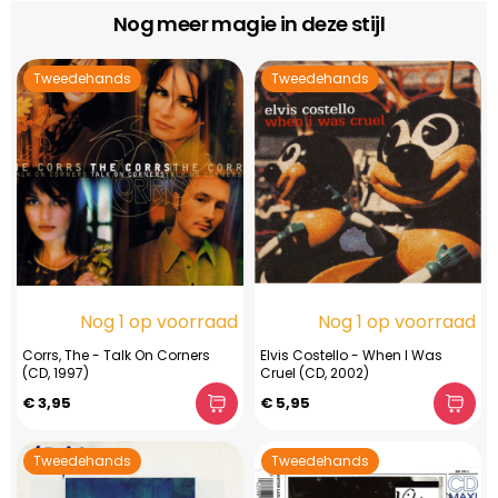
Nog meer magie in deze stijl
Tweedehands
Tweedehands
Nog 1 op voorraad
Nog 1 op voorraad
Corrs, The - Talk On Corners
Elvis Costello - When I Was
(CD, 1997)
Cruel (CD, 2002)
€ 3,95
€ 5,95
Tweedehands
Tweedehands