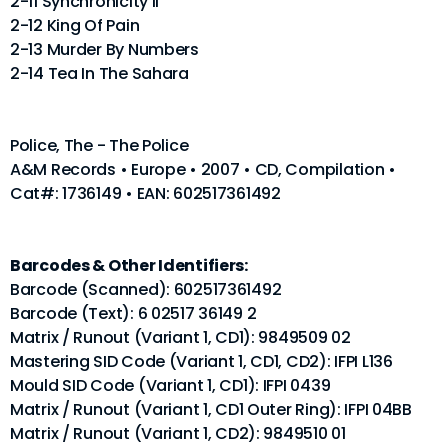
2-11 Synchronicity II
2-12 King Of Pain
2-13 Murder By Numbers
2-14 Tea In The Sahara
Police, The - The Police
A&M Records • Europe • 2007 • CD, Compilation •
Cat#: 1736149 • EAN: 602517361492
Barcodes & Other Identifiers:
Barcode (Scanned): 602517361492
Barcode (Text): 6 02517 36149 2
Matrix / Runout (Variant 1, CD1): 9849509 02
Mastering SID Code (Variant 1, CD1, CD2): IFPI L136
Mould SID Code (Variant 1, CD1): IFPI 0439
Matrix / Runout (Variant 1, CD1 Outer Ring): IFPI 04BB
Matrix / Runout (Variant 1, CD2): 9849510 01