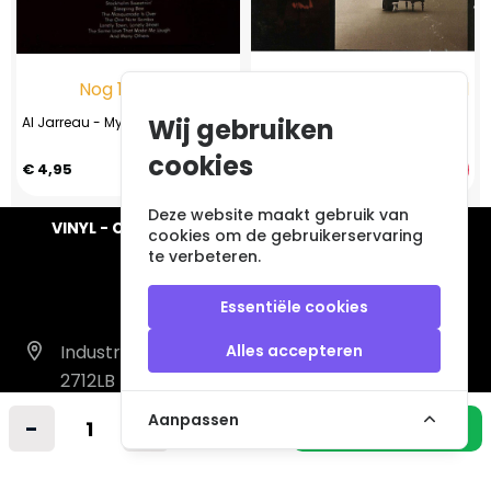
Nog 1 op voorraad
Nog 1 op voorraad
Wij gebruiken
Al Jarreau - My Favorite Things
Michael Nyman - The Piano
(CD, 1993)
cookies
€ 4,95
€ 3,95
Deze website maakt gebruik van
VINYL - CD - AUDIO - FURNITURE - COLLECTABLES
cookies om de gebruikerservaring
te verbeteren.
Essentiële cookies
Industrieweg 14 A
Alles accepteren
2712LB Zoetermeer
Nederland
Aanpassen
-
+
In winkelmandje
info@vintagemusicstore.nl
06-36130561 (Whatsapp)