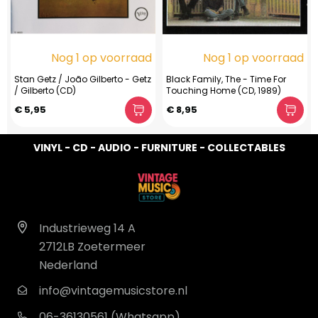
Nog 1 op voorraad
Nog 1 op voorraad
Stan Getz / João Gilberto - Getz
Black Family, The - Time For
/ Gilberto (CD)
Touching Home (CD, 1989)
€ 5,95
€ 8,95
VINYL - CD - AUDIO - FURNITURE - COLLECTABLES
Industrieweg 14 A
2712LB Zoetermeer
Nederland
info@vintagemusicstore.nl
06-36130561 (Whatsapp)