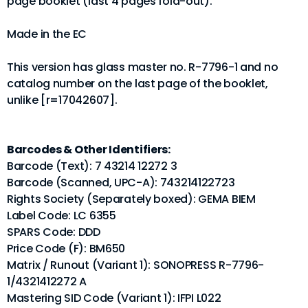
page booklet (last 4 pages fold-out).
Made in the EC
This version has glass master no. R-7796-1 and no
catalog number on the last page of the booklet,
unlike [r=17042607].
Barcodes & Other Identifiers:
Barcode (Text): 7 43214 12272 3
Barcode (Scanned, UPC-A): 743214122723
Rights Society (Separately boxed): GEMA BIEM
Label Code: LC 6355
SPARS Code: DDD
Price Code (F): BM650
Matrix / Runout (Variant 1): SONOPRESS R-7796-
1/4321412272 A
Mastering SID Code (Variant 1): IFPI L022