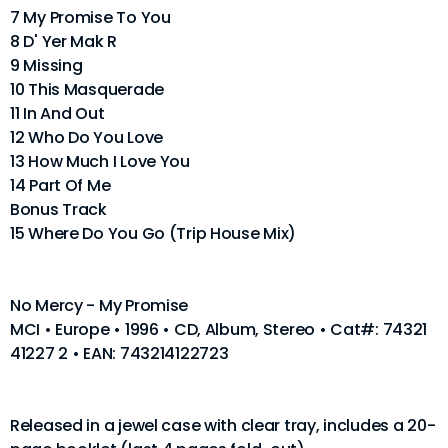
7 My Promise To You
8 D' Yer Mak R
9 Missing
10 This Masquerade
11 In And Out
12 Who Do You Love
13 How Much I Love You
14 Part Of Me
Bonus Track
15 Where Do You Go (Trip House Mix)
No Mercy - My Promise
MCI • Europe • 1996 • CD, Album, Stereo • Cat#: 74321
41227 2 • EAN: 743214122723
Released in a jewel case with clear tray, includes a 20-