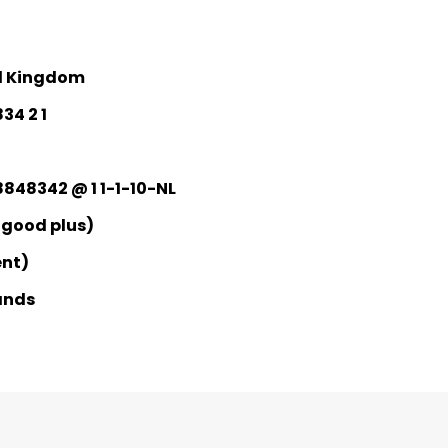
d Kingdom
34 2 1
8848342 @ 1 1-1-10-NL
 good plus)
ent)
ands