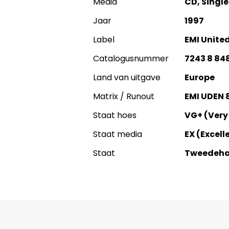
Media
CD, Single
Jaar
1997
Label
EMI Unite
Catalogusnummer
7243 8 848
Land van uitgave
Europe
Matrix / Runout
EMI UDEN 
Staat hoes
VG+ (Very
Staat media
EX (Excell
Staat
Tweedeh