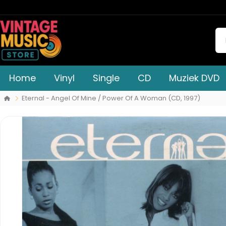
Home
Vinyl
Single
CD
Muziek DVD
Eternal - Angel Of Mine / Power Of A Woman (CD, 1997)