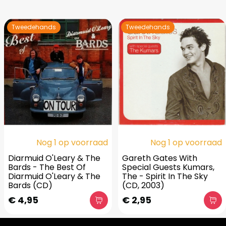
Tweedehands
Tweedehands
Nog 1 op voorraad
Nog 1 op voorraad
Diarmuid O'Leary & The
Gareth Gates With
Bards - The Best Of
Special Guests Kumars,
Diarmuid O'Leary & The
The - Spirit In The Sky
Bards (CD)
(CD, 2003)
€ 4,95
€ 2,95