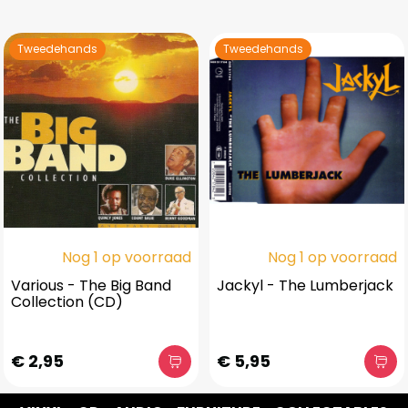
Tweedehands
Tweedehands
Nog 1 op voorraad
Nog 1 op voorraad
Various - The Big Band
Jackyl - The Lumberjack
Collection (CD)
€ 2,95
€ 5,95