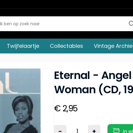
Twijfelaartje
Collectables
Vintage Archie
Eternal - Angel
Woman (CD, 19
€ 2,95
-
+
In w