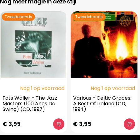
Nog meer magie in deze stijl
Tweedehands
Tweedehands
Nog 1 op voorraad
Nog 1 op voorraad
Fats Waller - The Jazz
Various - Celtic Graces:
Masters (100 Años De
A Best Of Ireland (CD,
Swing) (CD, 1997)
1994)
€ 3,95
€ 3,95