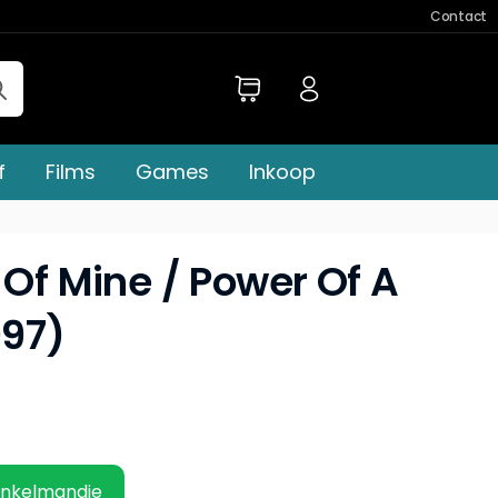
Contact
f
Films
Games
Inkoop
 Of Mine / Power Of A
97)
inkelmandje