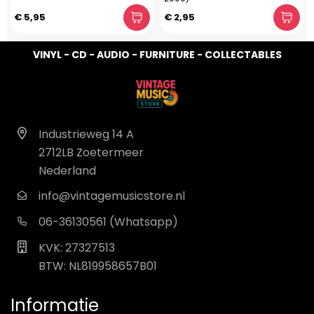
€ 5,95
€ 2,95
VINYL - CD - AUDIO - FURNITURE - COLLECTABLES
Industrieweg 14 A
2712LB Zoetermeer
Nederland
info@vintagemusicstore.nl
06-36130561 (Whatsapp)
KVK: 27327513
BTW: NL819958657B01
Informatie