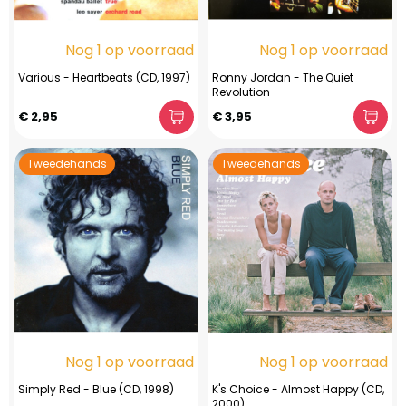
Nog 1 op voorraad
Nog 1 op voorraad
Various - Heartbeats (CD, 1997)
Ronny Jordan - The Quiet
Revolution
€ 2,95
€ 3,95
Tweedehands
Tweedehands
Nog 1 op voorraad
Nog 1 op voorraad
Simply Red - Blue (CD, 1998)
K's Choice - Almost Happy (CD,
2000)