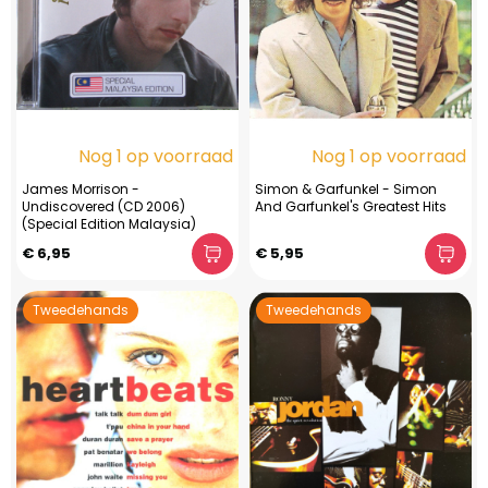
Nog 1 op voorraad
Nog 1 op voorraad
James Morrison -
Simon & Garfunkel - Simon
Undiscovered (CD 2006)
And Garfunkel's Greatest Hits
(Special Edition Malaysia)
€ 6,95
€ 5,95
Tweedehands
Tweedehands