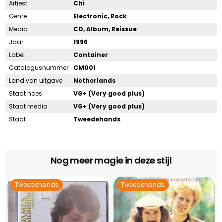
Artiest
Chi
Genre
Electronic, Rock
Media
CD, Album, Reissue
Jaar
1996
Label
Container
Catalogusnummer
CM001
Land van uitgave
Netherlands
Staat hoes
VG+ (Very good plus)
Staat media
VG+ (Very good plus)
Staat
Tweedehands
Nog meer magie in deze stijl
Tweedehands
Tweedehands