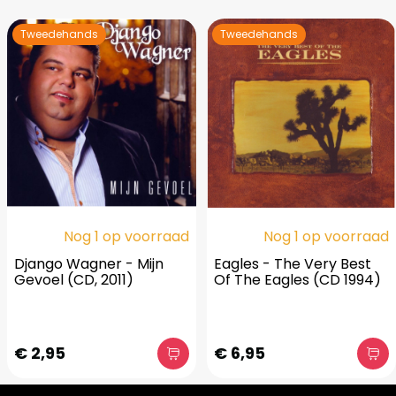
Tweedehands
Tweedehands
Nog 1 op voorraad
Nog 1 op voorraad
Django Wagner - Mijn
Eagles - The Very Best
Gevoel (CD, 2011)
Of The Eagles (CD 1994)
€ 2,95
€ 6,95