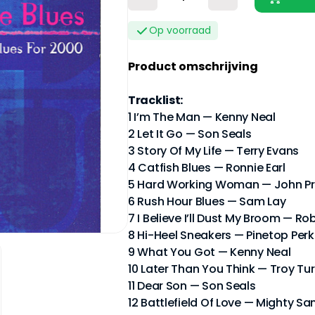
Op voorraad
Product omschrijving
Tracklist:
1 I’m The Man — Kenny Neal
2 Let It Go — Son Seals
3 Story Of My Life — Terry Evans
4 Catfish Blues — Ronnie Earl
5 Hard Working Woman — John Pr
6 Rush Hour Blues — Sam Lay
7 I Believe I’ll Dust My Broom — R
8 Hi-Heel Sneakers — Pinetop Perk
9 What You Got — Kenny Neal
10 Later Than You Think — Troy Tu
11 Dear Son — Son Seals
12 Battlefield Of Love — Mighty S