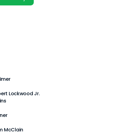
imer
obert Lockwood Jr.
ins
rner
am McClain