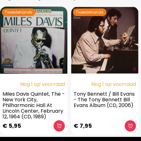
Tweedehands
Tweedehands
Nog 1 op voorraad
Nog 1 op voorraad
Miles Davis Quintet, The -
Tony Bennett / Bill Evans
New York City,
- The Tony Bennett Bill
Philharmonic Hall At
Evans Album (CD, 2006)
Lincoln Center, February
12, 1964 (CD, 1989)
€ 5,95
€ 7,95