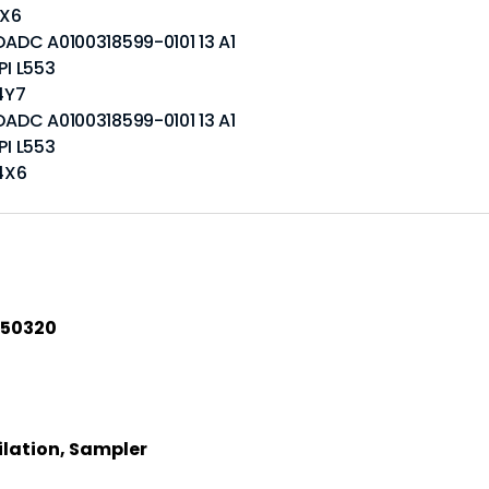
4X6
 DADC A0100318599-0101 13 A1
PI L553
94Y7
 DADC A0100318599-0101 13 A1
PI L553
94X6
50320
lation, Sampler