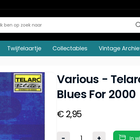
Twijfelaartje
Collectables
Vintage Archie
Various - Telar
Blues For 2000
€ 2,95
-
+
In w