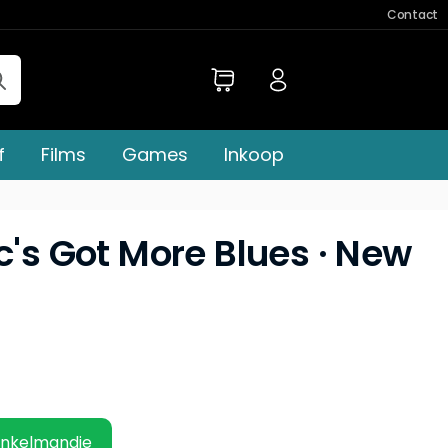
Contact
f
Films
Games
Inkoop
c's Got More Blues · New
inkelmandje