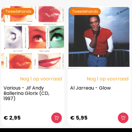
Tweedehands
Tweedehands
Nog 1 op voorraad
Nog 1 op voorraad
Various - Jif Andy
Al Jarreau - Glow
Ballerina Glorix (CD,
1997)
€ 2,95
€ 5,95