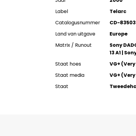
Jaar
2000
Label
Telarc
Catalogusnummer
CD-83503
Land van uitgave
Europe
Matrix / Runout
Sony DADC
13 A1 | So
Staat hoes
VG+ (Very
Staat media
VG+ (Very
Staat
Tweedeh