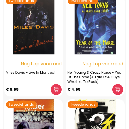
Tweedehands
Tweedehands
Nog 1 op voorraad
Nog 1 op voorraad
Miles Davis - Live In Montreal
Neil Young & Crazy Horse - Year
Of The Horse (A Tale Of 4 Guys
Who Like To Rock)
€ 5,95
€ 4,95
Tweedehands
Tweedehands