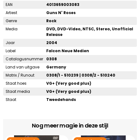
EAN
4013659003083
Artiest
Guns N' Roses
Genre
Rock
Media
DVD, DVD-Video, NTSC, Stereo, Unofficial
Release
Jaar
2004
Label
Falcon Neue Medien
Catalogusnummer
0308
Land van uitgave
Germany
Matrix / Runout
0308/1 - 510239 | 0308/2 - 510240
Staat hoes
VG+ (Very good plus)
Staat media
VG+ (Very good plus)
Staat
Tweedehands
Nog meer magie in deze stijl