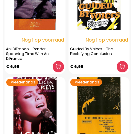
Nog 1 op voorraad
Nog 1 op voorraad
Ani DiFranco - Render -
Guided By Voices - The
Spanning Time With Ani
Electrifying Conclusion
DiFranco
€ 6,95
€ 6,95
Tweedehands
Tweedehands