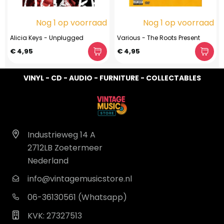
Nog 1 op voorraad
Nog 1 op voorraad
Alicia Keys - Unplugged
Various - The Roots Present
€ 4,95
€ 4,95
VINYL - CD - AUDIO - FURNITURE - COLLECTABLES
Industrieweg 14 A
2712LB Zoetermeer
Nederland
info@vintagemusicstore.nl
06-36130561 (Whatsapp)
KVK: 27327513