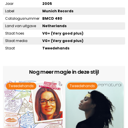
Jaar
2005
Label
Munich Records
Catalogusnummer
BMCD 480
Land van uitgave
Netherlands
Staat hoes
VG+ (Very good plus)
Staat media
VG+ (Very good plus)
Staat
Tweedehands
Nog meer magie in deze stijl
Tweedehands
Tweedehands