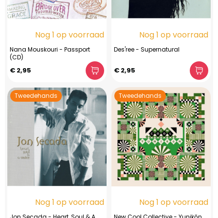
Nog 1 op voorraad
Nog 1 op voorraad
Nana Mouskouri - Passport
Des'ree - Supernatural
(CD)
€ 2,95
€ 2,95
Tweedehands
Tweedehands
Nog 1 op voorraad
Nog 1 op voorraad
Jon Secada - Heart, Soul & A
New Cool Collective - Yunikōn