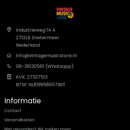
Industrieweg 14 A
2712LB Zoetermeer
Nederland
info@vintagemusicstore.nl
06-36130561 (Whatsapp)
KVK: 27327513
BTW: NL819958657B01
Informatie
Contact
Verzendkosten
Niet gevonden? Wij zoeken mee!