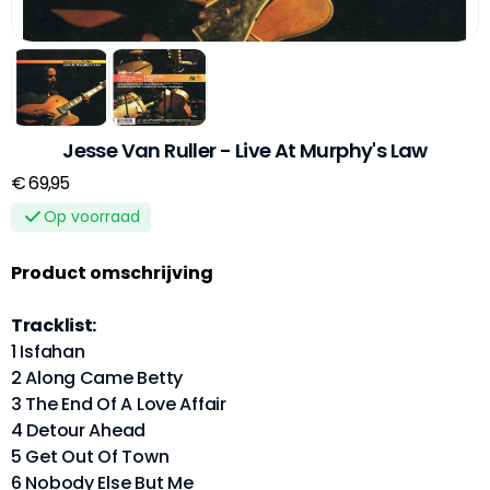
Jesse Van Ruller - Live At Murphy's Law
€ 69,95
Op voorraad
Product omschrijving
Tracklist:
1 Isfahan
2 Along Came Betty
3 The End Of A Love Affair
4 Detour Ahead
5 Get Out Of Town
6 Nobody Else But Me