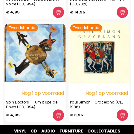
Voice (CD, 1994)
(CD, 2021)
€ 4,95
€ 14,95
Tweedehands
Tweedehands
Nog 1 op voorraad
Nog 1 op voorraad
Spin Doctors - Turn It Upside
Paul Simon - Graceland (CD,
Down (CD, 1994)
1986)
€ 4,95
€ 3,95
VINYL - CD - AUDIO - FURNITURE - COLLECTABLES