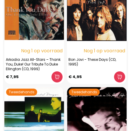
Nog 1 op voorraad
Nog 1 op voorraad
Arkadia Jazz All-Stars – Thank
Bon Jovi - These Days (CD,
You, Duke! Our Tribute To Duke
1995)
Ellington (CD, 1999)
€ 7,95
€ 4,95
Tweedehands
Tweedehands