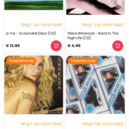
Nog 1 op voorraad
Nog 1 op voorraad
a-ha - Scoundrel Days (CD)
Steve Winwood - Back In The
High Life (CD)
€ 12,95
€ 4,95
Tweedehands
Tweedehands
Nog 1 op voorraad
Nog 1 op voorraad