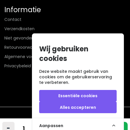
Informatie
Contact
Verzendkosten
Niet gevonden? Wij zoeken mee!
Wij gebruiken
Retourvoorwaarden
Algemene voorwaarden
cookies
Privacybeleid
Deze website maakt gebruik van
cookies om de gebruikerservaring
te verbeteren.
Essentiële cookies
Alles accepteren
Veilig betalen met
Aanpassen
-
+
In winkelmandje
© 2026 - Alle rechten voorbehouden. |
powered by