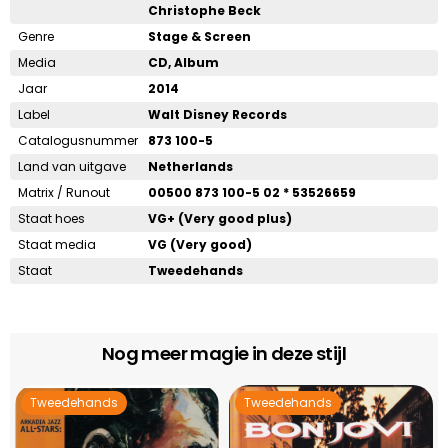
Christophe Beck
Genre
Stage & Screen
Media
CD, Album
Jaar
2014
Label
Walt Disney Records
Catalogusnummer
873 100-5
Land van uitgave
Netherlands
Matrix / Runout
00500 873 100-5 02 * 53526659
Staat hoes
VG+ (Very good plus)
Staat media
VG (Very good)
Staat
Tweedehands
Nog meer magie in deze stijl
Tweedehands
Tweedehands