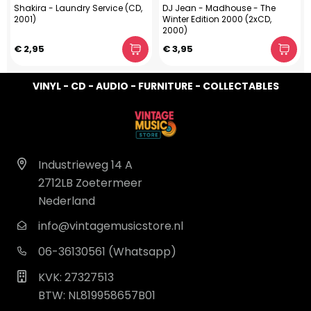
Shakira - Laundry Service (CD,
DJ Jean - Madhouse - The
2001)
Winter Edition 2000 (2xCD,
2000)
€ 2,95
€ 3,95
VINYL - CD - AUDIO - FURNITURE - COLLECTABLES
Industrieweg 14 A
2712LB Zoetermeer
Nederland
info@vintagemusicstore.nl
06-36130561 (Whatsapp)
KVK: 27327513
BTW: NL819958657B01