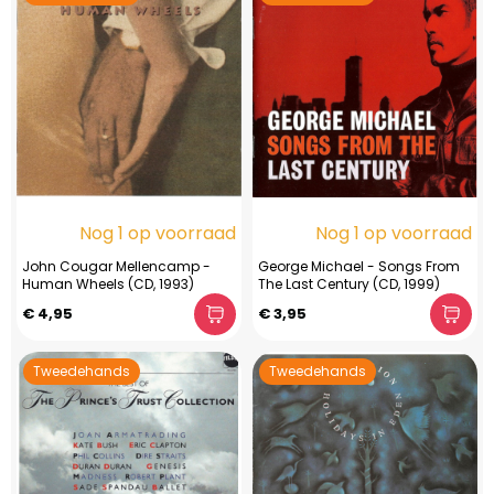
Nog 1 op voorraad
Nog 1 op voorraad
John Cougar Mellencamp -
George Michael - Songs From
Human Wheels (CD, 1993)
The Last Century (CD, 1999)
€ 4,95
€ 3,95
Tweedehands
Tweedehands