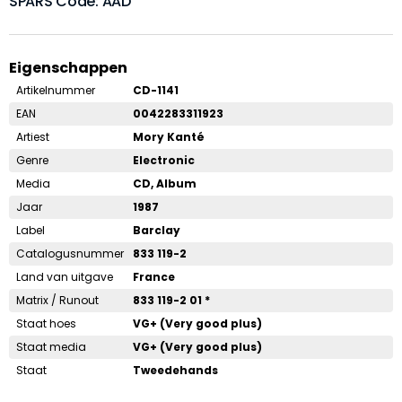
SPARS Code: AAD
Eigenschappen
Artikelnummer
CD-1141
EAN
0042283311923
Artiest
Mory Kanté
Genre
Electronic
Media
CD, Album
Jaar
1987
Label
Barclay
Catalogusnummer
833 119-2
Land van uitgave
France
Matrix / Runout
833 119-2 01 *
Staat hoes
VG+ (Very good plus)
Staat media
VG+ (Very good plus)
Staat
Tweedehands