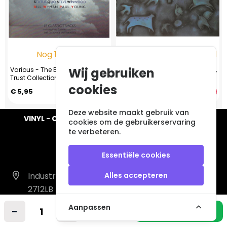
Nog 1 op voorraad
Nog 1 op voorraad
Wij gebruiken
Various - The Best Of Prince's
Marillion – Holidays In Eden (CD,
Trust Collection
1991)
cookies
€ 5,95
€ 6,95
Deze website maakt gebruik van
VINYL - CD - AUDIO - FURNITURE - COLLECTABLES
cookies om de gebruikerservaring
te verbeteren.
Essentiële cookies
Industrieweg 14 A
Alles accepteren
2712LB Zoetermeer
Nederland
Aanpassen
-
+
In winkelmandje
info@vintagemusicstore.nl